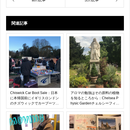
前の記事
次の記事
関連記事
Chiswick Car Boot Sale：日本
アロマの勉強はその原料の植物
に本帰国前にイギリスロンドン
を知るところから：Chelsea P
のチズウィックでカーブーツセ
hysic Gardenチェルシーフィジ
ール(フリーマーケット)に参加
ックガーデン
して不用品を売った